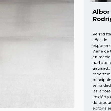
Albor
Rodrí
Periodist
años de
experienc
Viene de 
en medio
tradiciona
trabajad
reportera
principa
se ha ded
las labore
edición y
de produ
editoriale