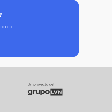
?
correo