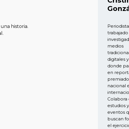
Cristi
Gonz
Periodista
una historia.
trabajad
l.
investiga
medios
tradiciona
digitales 
donde par
en report
premiado
nacional 
internaci
Colabora
estudios y
eventos 
buscan fo
el ejercici