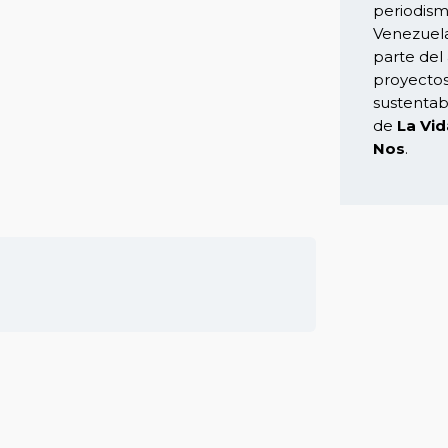
periodis
Venezuel
parte del
proyectos
sustentab
de
La Vid
Nos
.