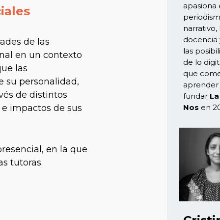
apasiona 
iales
periodis
narrativo, 
docencia y
dades de las
las posibi
nal en un contexto
de lo digit
que las
que come
e su personalidad,
aprender 
vés de distintos
fundar
La
os e impactos de sus
Nos
en 20
resencial, en la que
s tutoras.