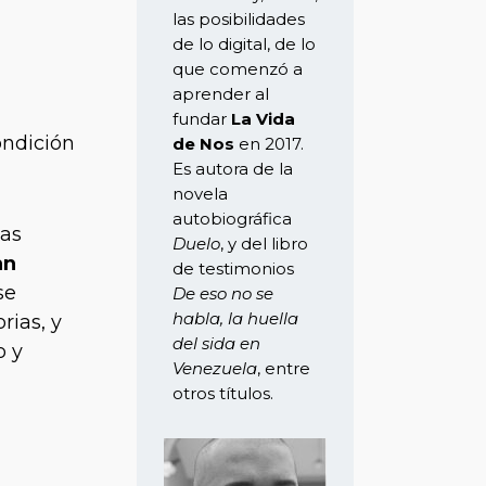
las posibilidades
de lo digital, de lo
que comenzó a
aprender al
fundar
La Vida
ondición
de Nos
en 2017.
Es autora de la
novela
autobiográfica
las
Duelo
, y del libro
an
de testimonios
se
De eso no se
habla, la huella
rias, y
del sida en
o y
Venezuela
, entre
otros títulos.