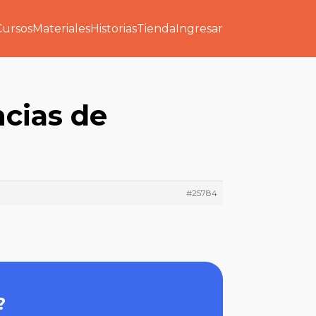
Cursos
Materiales
Historias
Tienda
Ingresar
ncias de
#25784
?