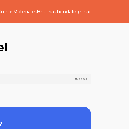
Cursos
Materiales
Historias
Tienda
Ingresar
el
#26008
?