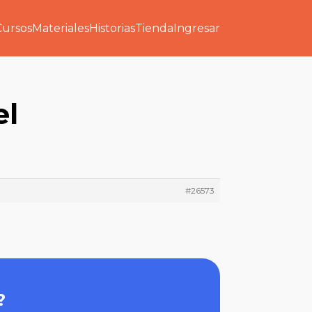
Cursos
Materiales
Historias
Tienda
Ingresar
el
#26573
?