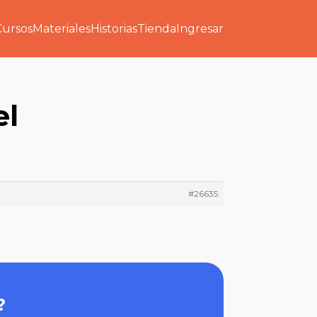
Cursos
Materiales
Historias
Tienda
Ingresar
el
#26635
?