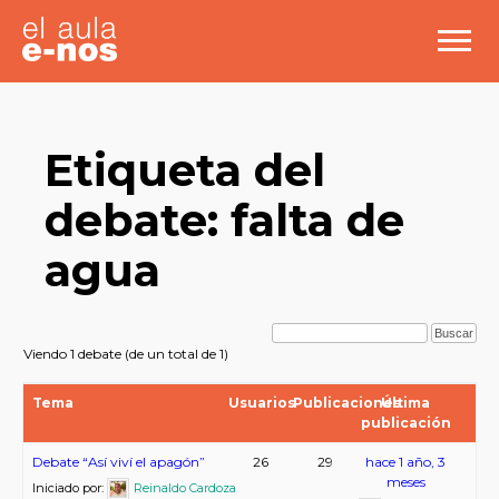
Etiqueta del
debate: falta de
agua
Viendo 1 debate (de un total de 1)
Tema
Usuarios
Publicaciones
Última
publicación
Debate “Así viví el apagón”
26
29
hace 1 año, 3
meses
Iniciado por:
Reinaldo Cardoza