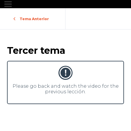
Tema Anterior
Tercer tema
Please go back and watch the video for the
previous lección.