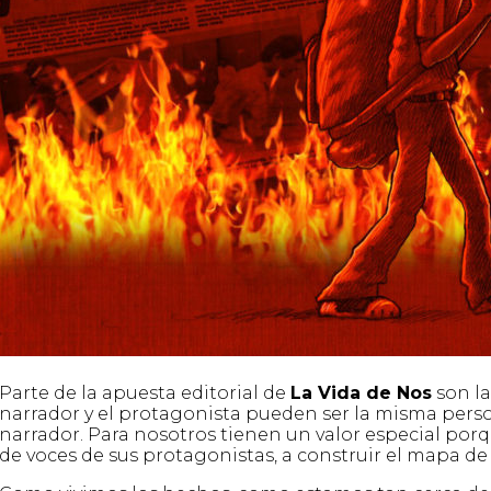
Parte de la apuesta editorial de
La Vida de Nos
son la
narrador y el protagonista pueden ser la misma perso
narrador. Para nosotros tienen un valor especial por
de voces de sus protagonistas, a construir el mapa de 