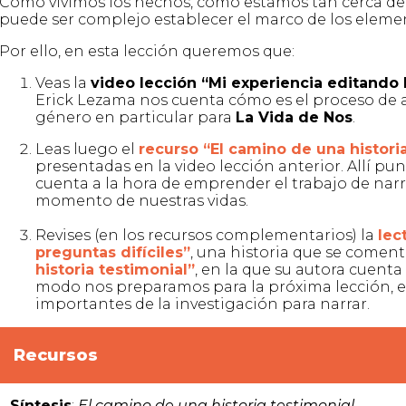
Como vivimos los hechos, como estamos tan cerca de 
puede ser complejo establecer el marco de los elem
Por ello, en esta lección queremos que:
Veas la
video lección “
Mi e
xperiencia editando 
Erick Lezama nos cuenta cómo es el proceso de
género en particular para
La Vida de Nos
.
Leas luego el
recurso “
El camino de una histori
presentadas en la video lección anterior. Allí p
cuenta a la hora de emprender el trabajo de narr
momento de nuestras vidas.
Revises (en los recursos complementarios) la
lec
preguntas difíciles”
, una historia que se coment
historia testimonial”
, en la que su autora cuent
modo nos preparamos para la próxima lección, 
importantes de la investigación para narrar.
Recursos
–
Síntesis
:
El camino de una historia testimonial.