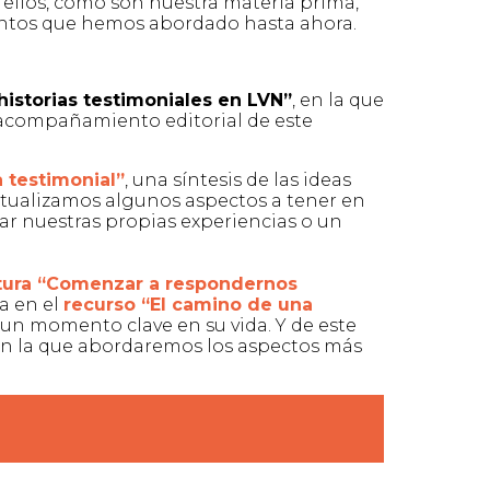
ellos, como son nuestra materia prima,
entos que hemos abordado hasta ahora.
historias testimoniales en LVN
”
, en la que
 acompañamiento editorial de este
a testimonial
”
, una síntesis de las ideas
untualizamos algunos aspectos a tener en
ar nuestras propias experiencias o un
tura “Comenzar a respondernos
a en el
recurso “
El camino de una
a un momento clave en su vida. Y de este
en la que abordaremos los aspectos más