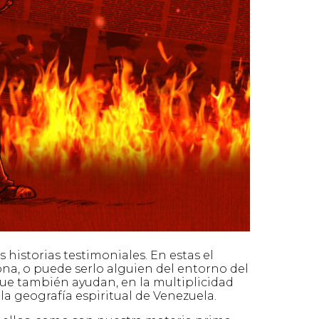
s historias testimoniales. En estas el
na, o puede serlo alguien del entorno del
que también ayudan, en la multiplicidad
la geografía espiritual de Venezuela.