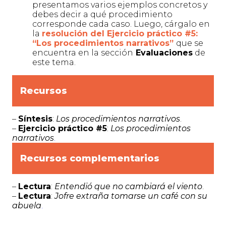
presentamos varios ejemplos concretos y
debes decir a qué procedimiento
corresponde cada caso. Luego, cárgalo en
la
resolución
del Ejercicio práctico #5:
“Los procedimientos narrativos”
que se
encuentra en la sección
Evaluaciones
de
este tema.
Recursos
–
Síntesis
:
Los procedimientos narrativos
.
–
Ejercicio práctico #5
:
Los procedimientos
narrativos
.
Recursos complementarios
–
Lectura
:
Entendió que no cambiará el viento
.
–
Lectura
:
Jofre extraña tomarse un café con su
abuela
.